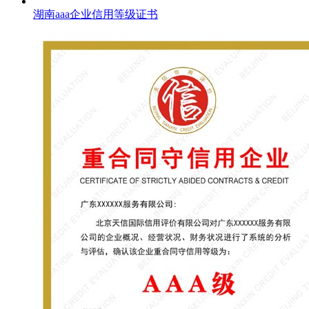
湖南aaa企业信用等级证书