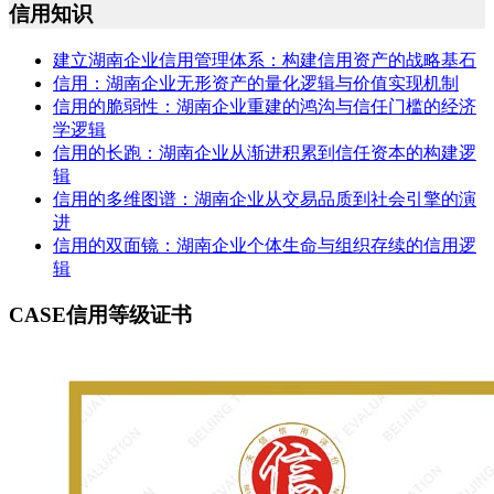
信用知识
建立湖南企业信用管理体系：构建信用资产的战略基石
信用：湖南企业无形资产的量化逻辑与价值实现机制
信用的脆弱性：湖南企业重建的鸿沟与信任门槛的经济
学逻辑
信用的长跑：湖南企业从渐进积累到信任资本的构建逻
辑
信用的多维图谱：湖南企业从交易品质到社会引擎的演
进
信用的双面镜：湖南企业个体生命与组织存续的信用逻
辑
CASE
信用等级证书