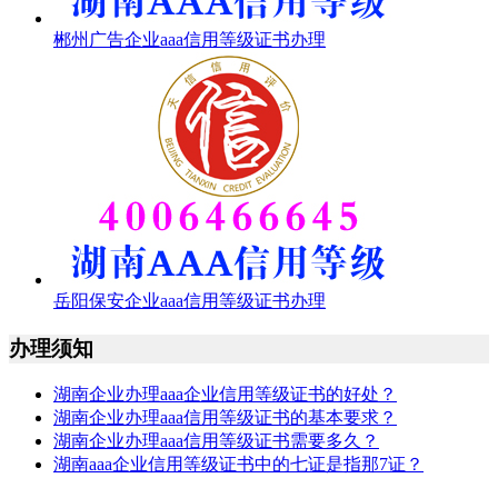
郴州广告企业aaa信用等级证书办理
岳阳保安企业aaa信用等级证书办理
办理须知
湖南企业办理aaa企业信用等级证书的好处？
湖南企业办理aaa信用等级证书的基本要求？
湖南企业办理aaa信用等级证书需要多久？
湖南aaa企业信用等级证书中的七证是指那7证？