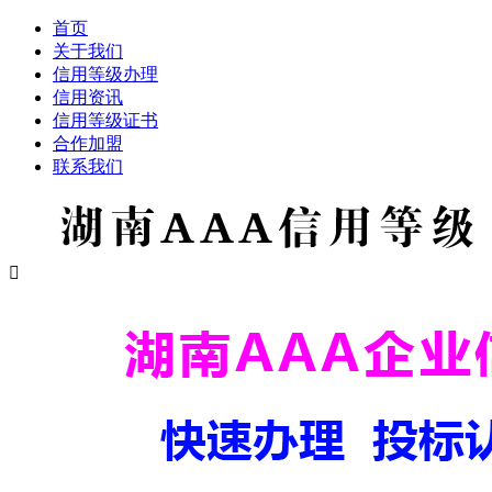
首页
关于我们
信用等级办理
信用资讯
信用等级证书
合作加盟
联系我们
